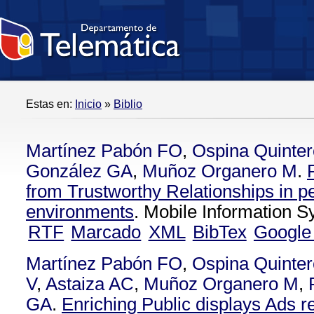
Estas en:
Inicio
»
Biblio
Martínez Pabón FO
,
Ospina Quinte
González GA
,
Muñoz Organero M
.
from Trustworthy Relationships in p
environments
. Mobile Information 
RTF
Marcado
XML
BibTex
Google
Martínez Pabón FO
,
Ospina Quinte
V
,
Astaiza AC
,
Muñoz Organero M
,
GA
.
Enriching Public displays Ads