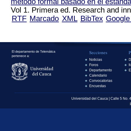
método formal basado en el estánd
Vol 1. Primera ed. Research and inn
RTF
Marcado
XML
BibTex
Google
Secciones
P
El departamento de Telemática
pertenece a:
Noticias
D
Foros
M
Departamento
E
Calendario
Convocatorias
Encuestas
Universidad del Cauca | Calle 5 No. 