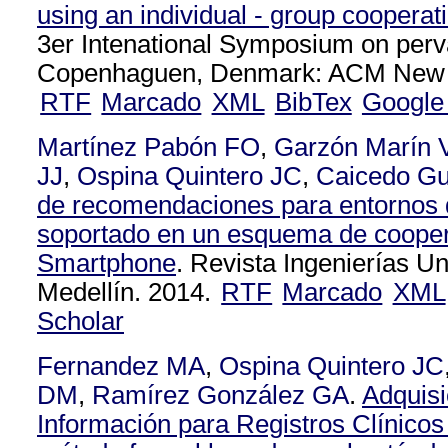
using an individual - group coopera
3er Intenational Symposium on perv
Copenhaguen, Denmark: ACM New Y
RTF
Marcado
XML
BibTex
Google
Martínez Pabón FO
,
Garzón Marín 
JJ
,
Ospina Quintero JC
,
Caicedo Gu
de recomendaciones para entornos d
soportado en un esquema de cooper
Smartphone
. Revista Ingenierías U
Medellín. 2014.
RTF
Marcado
XML
Scholar
Fernandez MA
,
Ospina Quintero JC
DM
,
Ramírez González GA
.
Adquisi
Información para Registros Clínicos