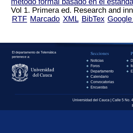
método formal basado en el estánd
Vol 1. Primera ed. Research and inn
RTF
Marcado
XML
BibTex
Google
Secciones
P
El departamento de Telemática
pertenece a:
Noticias
D
Foros
M
Departamento
E
Calendario
Convocatorias
Encuestas
Universidad del Cauca | Calle 5 No. 