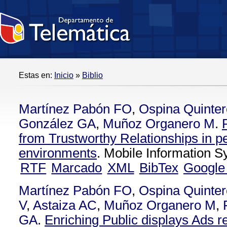
Estas en:
Inicio
»
Biblio
Martínez Pabón FO
,
Ospina Quinte
González GA
,
Muñoz Organero M
.
from Trustworthy Relationships in p
environments
. Mobile Information 
RTF
Marcado
XML
BibTex
Google
Martínez Pabón FO
,
Ospina Quinte
V
,
Astaiza AC
,
Muñoz Organero M
,
GA
.
Enriching Public displays Ads