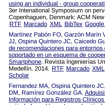
using an individual - group coopera
3er Intenational Symposium on perv
Copenhaguen, Denmark: ACM New Y
RTF
Marcado
XML
BibTex
Google
Martínez Pabón FO
,
Garzón Marín 
JJ
,
Ospina Quintero JC
,
Caicedo Gu
de recomendaciones para entornos d
soportado en un esquema de cooper
Smartphone
. Revista Ingenierías U
Medellín. 2014.
RTF
Marcado
XML
Scholar
Fernandez MA
,
Ospina Quintero JC
DM
,
Ramírez González GA
.
Adquisi
Información para Registros Clínicos