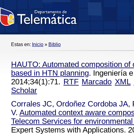
Estas en:
Inicio
»
Biblio
HAUTO: Automated composition of c
based in HTN planning
. Ingeniería e
2014;34(1):71.
RTF
Marcado
XML
Scholar
Corrales JC
,
Ordoñez Cordoba JA
,
V
.
Automated context aware composi
Telecom Services for environmental
Expert Systems with Applications. 2