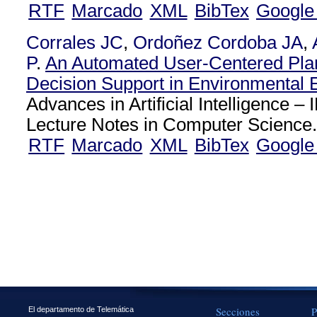
RTF
Marcado
XML
BibTex
Google
Corrales JC
,
Ordoñez Cordoba JA
,
P
.
An Automated User-Centered Pla
Decision Support in Environmental 
Advances in Artificial Intelligence
Lecture Notes in Computer Science
RTF
Marcado
XML
BibTex
Google
Secciones
P
El departamento de Telemática