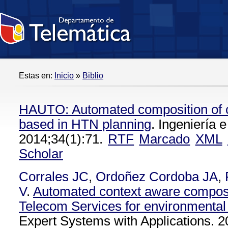
Estas en:
Inicio
»
Biblio
HAUTO: Automated composition of c
based in HTN planning
. Ingeniería e
2014;34(1):71.
RTF
Marcado
XML
Scholar
Corrales JC
,
Ordoñez Cordoba JA
,
V
.
Automated context aware composi
Telecom Services for environmental
Expert Systems with Applications. 2