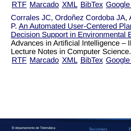
RTF
Marcado
XML
BibTex
Google
Corrales JC
,
Ordoñez Cordoba JA
,
P
.
An Automated User-Centered Pla
Decision Support in Environmental 
Advances in Artificial Intelligence
Lecture Notes in Computer Science
RTF
Marcado
XML
BibTex
Google
Secciones
P
El departamento de Telemática