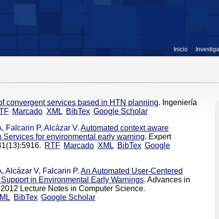
Inicio
Investig
f convergent services based in HTN planning
. Ingeniería
TF
Marcado
XML
BibTex
Google Scholar
A
,
Falcarin P
,
Alcázar V
.
Automated context aware
Services for environmental early warning
. Expert
41(13):5916.
RTF
Marcado
XML
BibTex
Google
A
,
Alcázar V
,
Falcarin P
.
An Automated User-Centered
 Support in Environmental Early Warnings
. Advances in
IA 2012 Lecture Notes in Computer Science.
ML
BibTex
Google Scholar