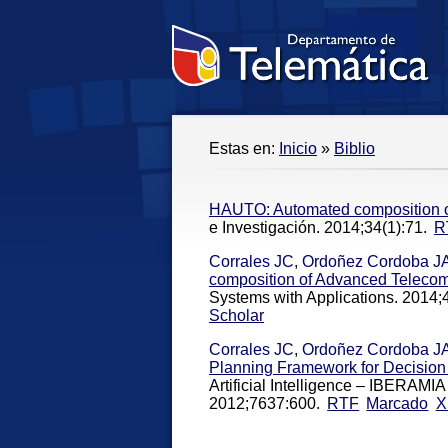
Estas en:
Inicio
»
Biblio
HAUTO: Automated composition o
e Investigación. 2014;34(1):71.
R
Corrales JC
,
Ordoñez Cordoba J
composition of Advanced Telecom 
Systems with Applications. 2014;
Scholar
Corrales JC
,
Ordoñez Cordoba J
Planning Framework for Decision
Artificial Intelligence – IBERAM
2012;7637:600.
RTF
Marcado
X