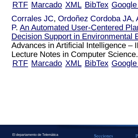
RTF
Marcado
XML
BibTex
Google
Corrales JC
,
Ordoñez Cordoba JA
,
P
.
An Automated User-Centered Pla
Decision Support in Environmental 
Advances in Artificial Intelligence
Lecture Notes in Computer Science
RTF
Marcado
XML
BibTex
Google
Secciones
P
El departamento de Telemática