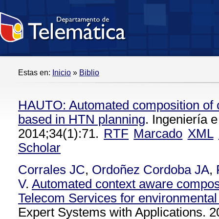
Estas en:
Inicio
»
Biblio
HAUTO: Automated composition of c
based in HTN planning
. Ingeniería e
2014;34(1):71.
RTF
Marcado
XML
Scholar
Corrales JC
,
Ordoñez Cordoba JA
,
V
.
Automated context aware composi
Telecom Services for environmental
Expert Systems with Applications. 2