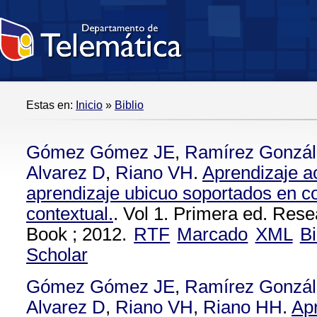
Estas en:
Inicio
»
Biblio
Gómez Gómez JE
,
Ramírez Gonzá
Alvarez D
,
Riano VH
.
Aprendizaje a
aprendizaje ubicuo soportados en c
contextual.
. Vol 1. Primera ed. Res
Book ; 2012.
RTF
Marcado
XML
B
Scholar
Gómez Gómez JE
,
Ramírez Gonzá
Alvarez D
,
Riano VH
,
Riano HH
.
Ap