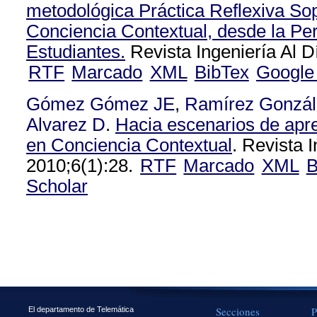
metodológica Práctica Reflexiva So
Conciencia Contextual, desde la Per
Estudiantes.
Revista Ingeniería Al D
RTF
Marcado
XML
BibTex
Google
Gómez Gómez JE
,
Ramírez Gonzá
Alvarez D
.
Hacia escenarios de apr
en Conciencia Contextual
. Revista I
2010;6(1):28.
RTF
Marcado
XML
B
Scholar
Secciones
P
El departamento de Telemática