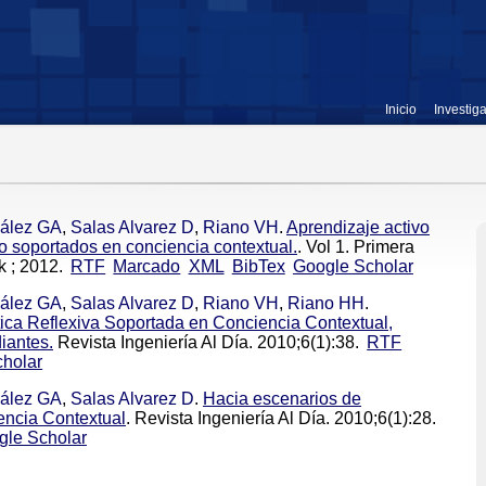
Inicio
Investig
ález GA
,
Salas Alvarez D
,
Riano VH
.
Aprendizaje activo
o soportados en conciencia contextual.
. Vol 1. Primera
 ; 2012.
RTF
Marcado
XML
BibTex
Google Scholar
ález GA
,
Salas Alvarez D
,
Riano VH
,
Riano HH
.
ica Reflexiva Soportada en Conciencia Contextual,
iantes.
Revista Ingeniería Al Día. 2010;6(1):38.
RTF
holar
ález GA
,
Salas Alvarez D
.
Hacia escenarios de
encia Contextual
. Revista Ingeniería Al Día. 2010;6(1):28.
gle Scholar