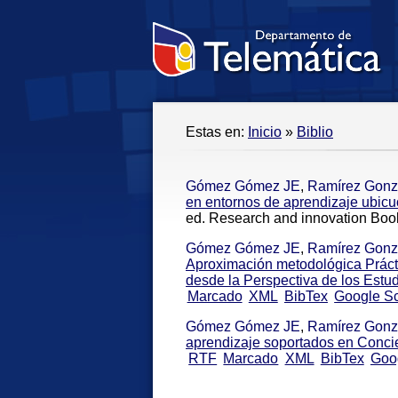
Estas en:
Inicio
»
Biblio
Gómez Gómez JE
,
Ramírez Gonz
en entornos de aprendizaje ubicu
ed. Research and innovation Book
Gómez Gómez JE
,
Ramírez Gonz
Aproximación metodológica Práct
desde la Perspectiva de los Estud
Marcado
XML
BibTex
Google Sc
Gómez Gómez JE
,
Ramírez Gonz
aprendizaje soportados en Conci
RTF
Marcado
XML
BibTex
Goo