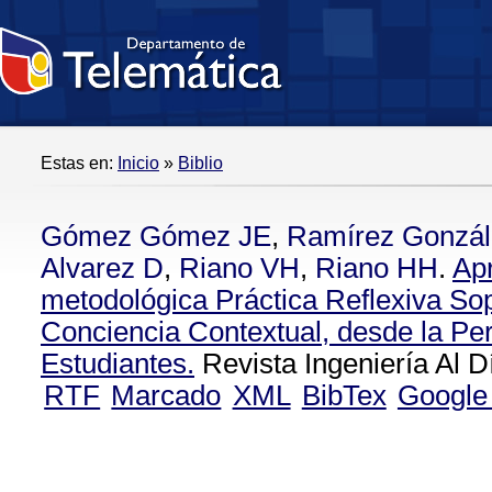
Estas en:
Inicio
»
Biblio
Gómez Gómez JE
,
Ramírez Gonzá
Alvarez D
,
Riano VH
,
Riano HH
.
Ap
metodológica Práctica Reflexiva So
Conciencia Contextual, desde la Per
Estudiantes.
Revista Ingeniería Al D
RTF
Marcado
XML
BibTex
Google