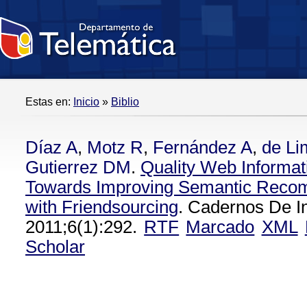
Estas en:
Inicio
»
Biblio
Díaz A
,
Motz R
,
Fernández A
,
de Li
Gutierrez DM
.
Quality Web Informati
Towards Improving Semantic Rec
with Friendsourcing
. Cadernos De I
2011;6(1):292.
RTF
Marcado
XML
Scholar