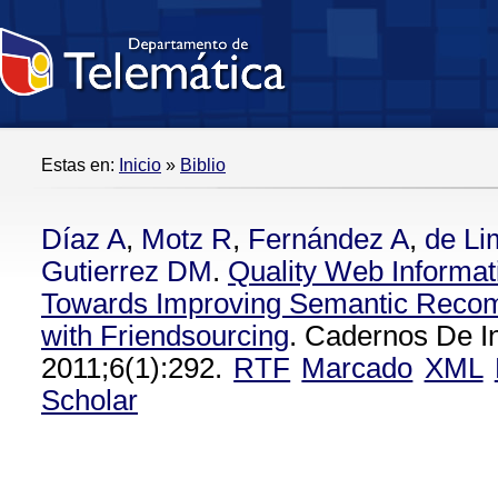
Estas en:
Inicio
»
Biblio
Díaz A
,
Motz R
,
Fernández A
,
de Li
Gutierrez DM
.
Quality Web Informati
Towards Improving Semantic Rec
with Friendsourcing
. Cadernos De I
2011;6(1):292.
RTF
Marcado
XML
Scholar