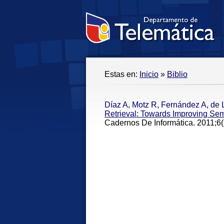
Estas en:
Inicio
»
Biblio
Díaz A
,
Motz R
,
Fernández A
,
de 
Retrieval: Towards Improving S
Cadernos De Informática. 2011;6(