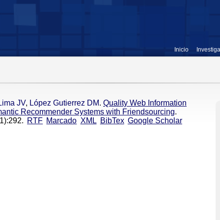
Inicio
Investig
Lima JV
,
López Gutierrez DM
.
Quality Web Information
emantic Recommender Systems with Friendsourcing
.
1):292.
RTF
Marcado
XML
BibTex
Google Scholar