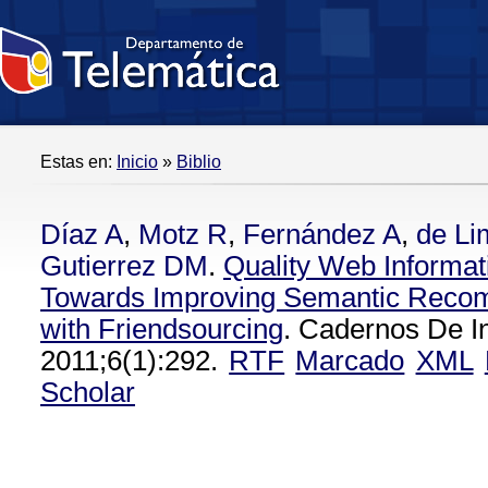
Estas en:
Inicio
»
Biblio
Díaz A
,
Motz R
,
Fernández A
,
de Li
Gutierrez DM
.
Quality Web Informati
Towards Improving Semantic Rec
with Friendsourcing
. Cadernos De I
2011;6(1):292.
RTF
Marcado
XML
Scholar