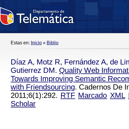
Estas en:
Inicio
»
Biblio
Díaz A
,
Motz R
,
Fernández A
,
de Li
Gutierrez DM
.
Quality Web Informati
Towards Improving Semantic Rec
with Friendsourcing
. Cadernos De I
2011;6(1):292.
RTF
Marcado
XML
Scholar