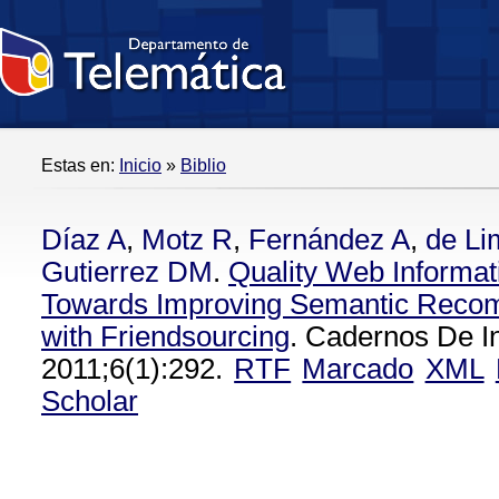
Estas en:
Inicio
»
Biblio
Díaz A
,
Motz R
,
Fernández A
,
de Li
Gutierrez DM
.
Quality Web Informati
Towards Improving Semantic Rec
with Friendsourcing
. Cadernos De I
2011;6(1):292.
RTF
Marcado
XML
Scholar