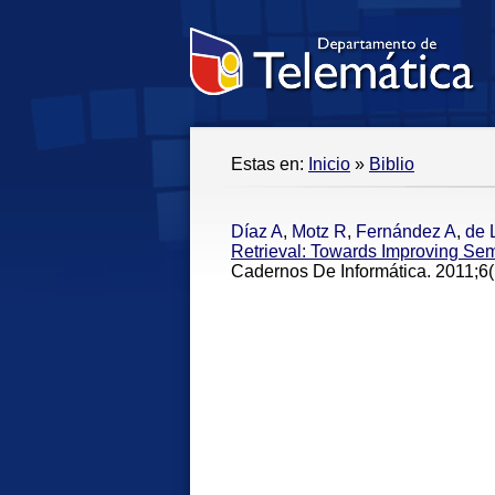
Estas en:
Inicio
»
Biblio
Díaz A
,
Motz R
,
Fernández A
,
de 
Retrieval: Towards Improving S
Cadernos De Informática. 2011;6(