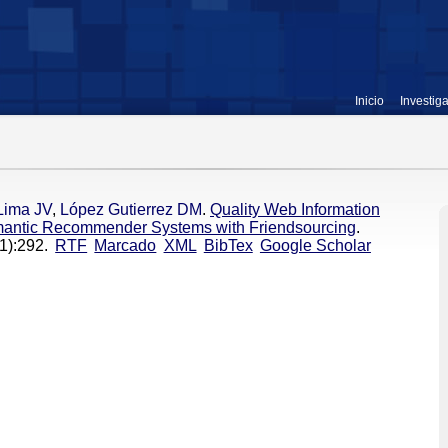
Inicio
Investig
Lima JV
,
López Gutierrez DM
.
Quality Web Information
emantic Recommender Systems with Friendsourcing
.
1):292.
RTF
Marcado
XML
BibTex
Google Scholar