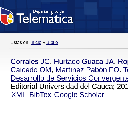
Estas en:
Inicio
»
Biblio
Corrales JC
,
Hurtado Guaca JA
,
Ro
Caicedo OM
,
Martínez Pabón FO
.
T
Desarrollo de Servicios Convergent
Editorial Universidad del Cauca; 201
XML
BibTex
Google Scholar