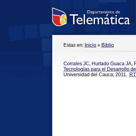
Estas en:
Inicio
»
Biblio
Corrales JC
,
Hurtado Guaca JA
,
Tecnologías para el Desarrollo d
Universidad del Cauca; 2011.
RT