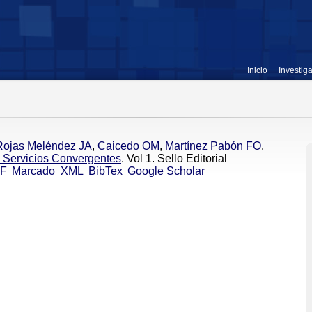
Inicio
Investig
Rojas Meléndez JA
,
Caicedo OM
,
Martínez Pabón FO
.
e Servicios Convergentes
. Vol 1. Sello Editorial
F
Marcado
XML
BibTex
Google Scholar