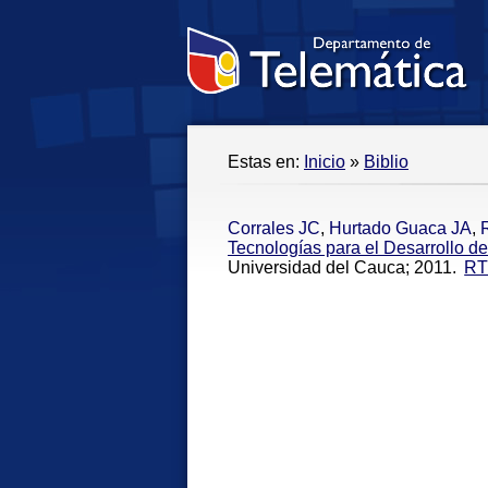
Estas en:
Inicio
»
Biblio
Corrales JC
,
Hurtado Guaca JA
,
Tecnologías para el Desarrollo d
Universidad del Cauca; 2011.
RT