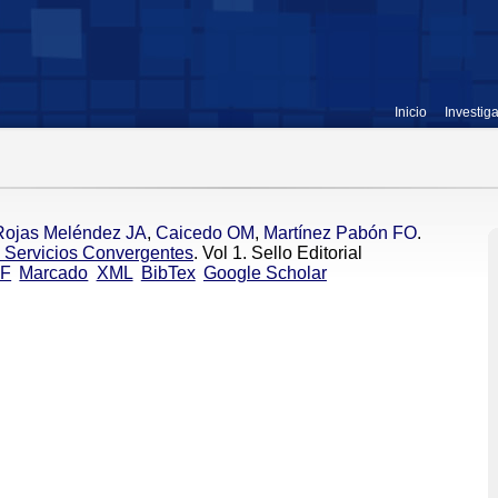
Inicio
Investig
Rojas Meléndez JA
,
Caicedo OM
,
Martínez Pabón FO
.
e Servicios Convergentes
. Vol 1. Sello Editorial
F
Marcado
XML
BibTex
Google Scholar