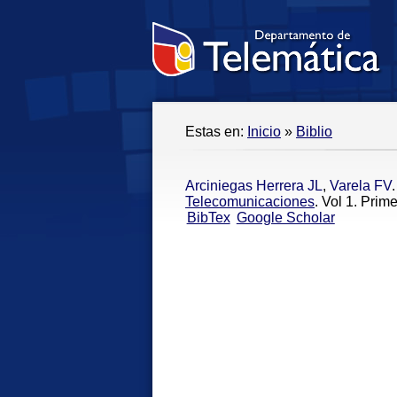
Estas en:
Inicio
»
Biblio
Arciniegas Herrera JL
,
Varela FV
.
Telecomunicaciones
. Vol 1. Prim
BibTex
Google Scholar