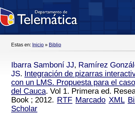
Estas en:
Inicio
»
Biblio
Ibarra Samboní JJ
,
Ramírez Gonzá
JS
.
Integración de pizarras interacti
con un LMS. Propuesta para el caso
del Cauca
. Vol 1. Primera ed. Rese
Book ; 2012.
RTF
Marcado
XML
B
Scholar