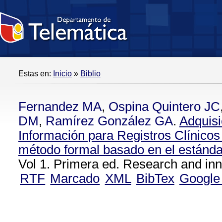
Estas en:
Inicio
»
Biblio
Fernandez MA
,
Ospina Quintero JC
DM
,
Ramírez González GA
.
Adquisi
Información para Registros Clínicos
método formal basado en el estánd
Vol 1. Primera ed. Research and inn
RTF
Marcado
XML
BibTex
Google