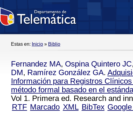
Estas en:
Inicio
»
Biblio
Fernandez MA
,
Ospina Quintero JC
DM
,
Ramírez González GA
.
Adquisi
Información para Registros Clínicos
método formal basado en el estánd
Vol 1. Primera ed. Research and inn
RTF
Marcado
XML
BibTex
Google