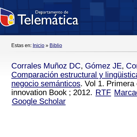
Estas en:
Inicio
»
Biblio
Corrales Muñoz DC
,
Gómez JE
,
Co
Comparación estructural y lingüisti
negocio semánticos
. Vol 1. Primer
innovation Book ; 2012.
RTF
Marca
Google Scholar