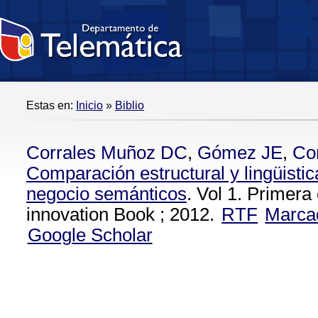
Estas en:
Inicio
»
Biblio
Corrales Muñoz DC
,
Gómez JE
,
Co
Comparación estructural y lingüisti
negocio semánticos
. Vol 1. Primer
innovation Book ; 2012.
RTF
Marca
Google Scholar