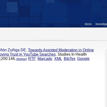
Inicio
Investig
ñón Zuñiga DE
.
Towards Assisted Moderation in Online
roving Trust in YouTube Searches
. Studies In Health
;200:146.
RTF
Marcado
XML
BibTex
Google
Abstract