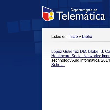
Estas en:
Inicio
»
Biblio
López Gutierrez DM
,
Blobel B
,
Ca
Healthcare Social Networks: Imp
Technology And Informatics. 2014
Scholar