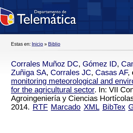
Estas en:
Inicio
»
Biblio
Corrales Muñoz DC
,
Gómez ID
,
Ca
Zuñiga SA
,
Corrales JC
,
Casas AF
, 
monitoring meteorological and envir
for the agricultural sector
. In: VII C
Agroingeniería y Ciencias Hortícola
2014.
RTF
Marcado
XML
BibTex
G