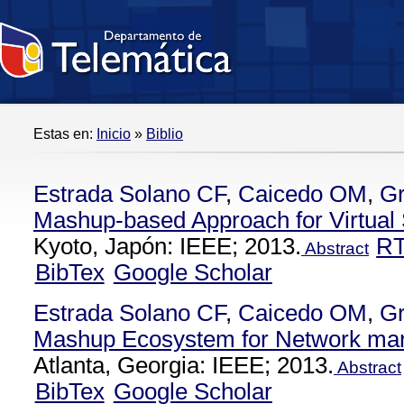
Estas en:
Inicio
»
Biblio
Estrada Solano CF
,
Caicedo OM
,
Gr
Mashup-based Approach for Virtu
Kyoto, Japón: IEEE; 2013.
R
Abstract
BibTex
Google Scholar
Estrada Solano CF
,
Caicedo OM
,
Gr
Mashup Ecosystem for Network man
Atlanta, Georgia: IEEE; 2013.
Abstract
BibTex
Google Scholar