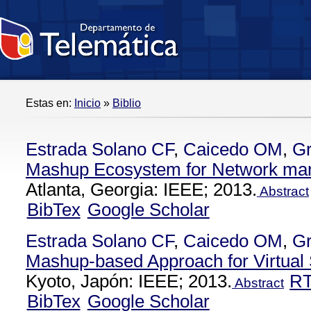
Estas en:
Inicio
»
Biblio
Estrada Solano CF
,
Caicedo OM
,
Gr
Mashup Ecosystem for Network man
Atlanta, Georgia: IEEE; 2013.
Abstract
BibTex
Google Scholar
Estrada Solano CF
,
Caicedo OM
,
Gr
Mashup-based Approach for Virtu
Kyoto, Japón: IEEE; 2013.
R
Abstract
BibTex
Google Scholar