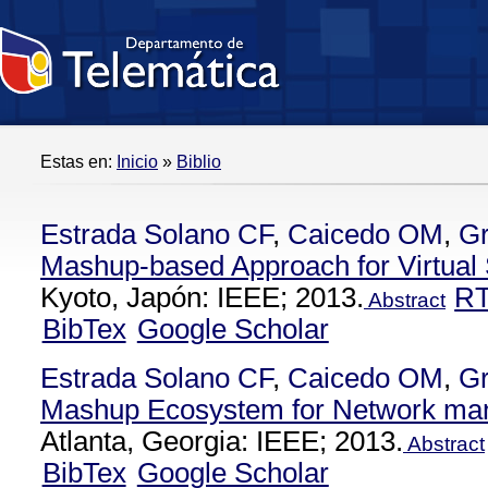
Estas en:
Inicio
»
Biblio
Estrada Solano CF
,
Caicedo OM
,
Gr
Mashup-based Approach for Virtu
Kyoto, Japón: IEEE; 2013.
R
Abstract
BibTex
Google Scholar
Estrada Solano CF
,
Caicedo OM
,
Gr
Mashup Ecosystem for Network man
Atlanta, Georgia: IEEE; 2013.
Abstract
BibTex
Google Scholar