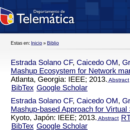
Estas en:
Inicio
»
Biblio
Estrada Solano CF
,
Caicedo OM
,
Gr
Mashup Ecosystem for Network man
Atlanta, Georgia: IEEE; 2013.
Abstract
BibTex
Google Scholar
Estrada Solano CF
,
Caicedo OM
,
Gr
Mashup-based Approach for Virtu
Kyoto, Japón: IEEE; 2013.
R
Abstract
BibTex
Google Scholar