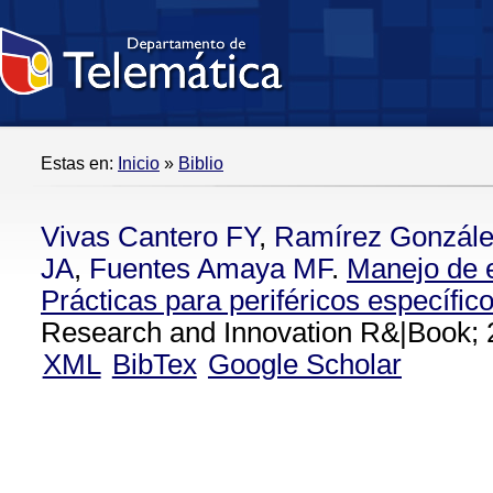
Estas en:
Inicio
»
Biblio
Vivas Cantero FY
,
Ramírez Gonzál
JA
,
Fuentes Amaya MF
.
Manejo de e
Prácticas para periféricos específic
Research and Innovation R&|Book; 
XML
BibTex
Google Scholar