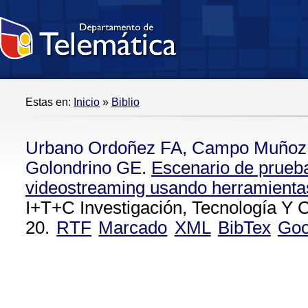
Estas en:
Inicio
»
Biblio
Urbano Ordoñez FA
,
Campo Muñoz
Golondrino GE
.
Escenario de prueba
videostreaming usando herramientas
I+T+C Investigación, Tecnología Y C
20.
RTF
Marcado
XML
BibTex
Goo