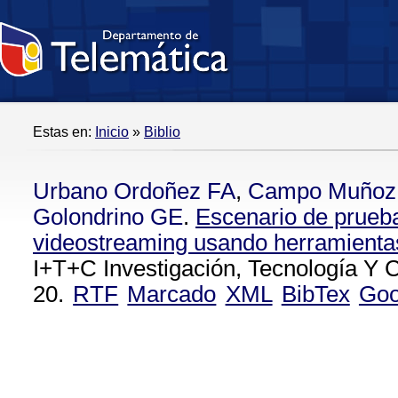
Estas en:
Inicio
»
Biblio
Urbano Ordoñez FA
,
Campo Muñoz
Golondrino GE
.
Escenario de prueba
videostreaming usando herramientas
I+T+C Investigación, Tecnología Y C
20.
RTF
Marcado
XML
BibTex
Goo