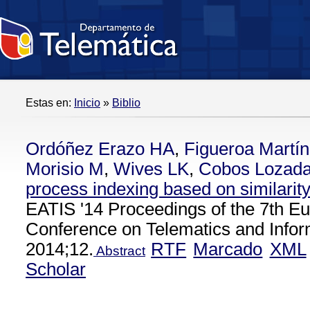
Estas en:
Inicio
»
Biblio
Ordóñez Erazo HA
,
Figueroa Martí
Morisio M
,
Wives LK
,
Cobos Lozad
process indexing based on similarit
EATIS '14 Proceedings of the 7th E
Conference on Telematics and Info
2014;12.
RTF
Marcado
XML
Abstract
Scholar