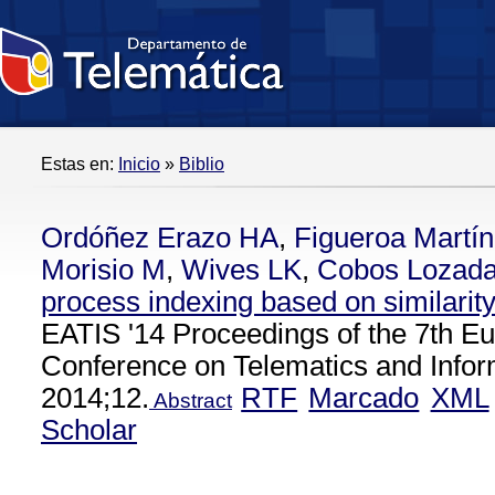
Estas en:
Inicio
»
Biblio
Ordóñez Erazo HA
,
Figueroa Martí
Morisio M
,
Wives LK
,
Cobos Lozad
process indexing based on similarit
EATIS '14 Proceedings of the 7th E
Conference on Telematics and Info
2014;12.
RTF
Marcado
XML
Abstract
Scholar