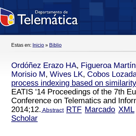
Estas en:
Inicio
»
Biblio
Ordóñez Erazo HA
,
Figueroa Martí
Morisio M
,
Wives LK
,
Cobos Lozad
process indexing based on similarit
EATIS '14 Proceedings of the 7th E
Conference on Telematics and Info
2014;12.
RTF
Marcado
XML
Abstract
Scholar