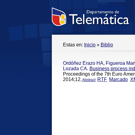
Estas en:
Inicio
»
Biblio
Ordóñez Erazo HA
,
Figueroa Mar
Lozada CA
.
Business process ind
Proceedings of the 7th Euro Amer
2014;12.
RTF
Marcado
X
Abstract