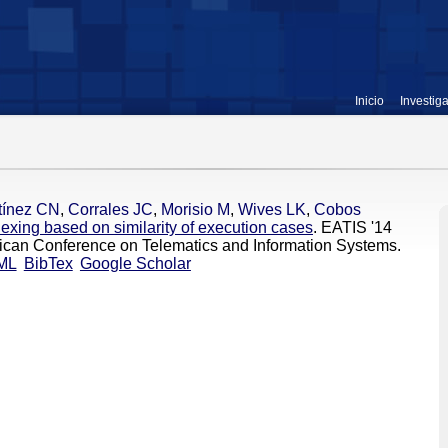
Inicio
Investig
tínez CN
,
Corrales JC
,
Morisio M
,
Wives LK
,
Cobos
exing based on similarity of execution cases
. EATIS '14
ican Conference on Telematics and Information Systems.
ML
BibTex
Google Scholar