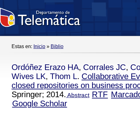
Estas en:
Inicio
»
Biblio
Ordóñez Erazo HA
,
Corrales JC
,
Co
Wives LK
,
Thom L
.
Collaborative Ev
closed repositories on business pr
Springer; 2014.
RTF
Marcad
Abstract
Google Scholar