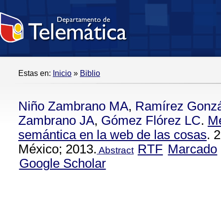
Estas en:
Inicio
»
Biblio
Niño Zambrano MA
,
Ramírez Gonz
Zambrano JA
,
Gómez Flórez LC
.
Mé
semántica en la web de las cosas
. 
México; 2013.
RTF
Marcado
Abstract
Google Scholar