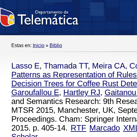
Estas en:
Inicio
»
Biblio
Lasso E
,
Thamada TT
,
Meira CA
,
Co
Patterns as Representation of Rules
Decision Trees for Coffee Rust Dete
Garoufallou E
,
Hartley RJ
,
Gaitanou
and Semantics Research: 9th Rese
MTSR 2015, Manchester, UK, Septe
Proceedings. Cham: Springer Interna
2015. p. 405-14.
RTF
Marcado
XM
Scholar