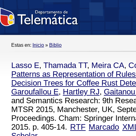
Estas en:
Inicio
»
Biblio
Lasso E
,
Thamada TT
,
Meira CA
,
Co
Patterns as Representation of Rules
Decision Trees for Coffee Rust Dete
Garoufallou E
,
Hartley RJ
,
Gaitanou
and Semantics Research: 9th Rese
MTSR 2015, Manchester, UK, Septe
Proceedings. Cham: Springer Interna
2015. p. 405-14.
RTF
Marcado
XM
Scholar