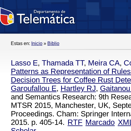
Estas en:
Inicio
»
Biblio
Lasso E
,
Thamada TT
,
Meira CA
,
Co
Patterns as Representation of Rules
Decision Trees for Coffee Rust Dete
Garoufallou E
,
Hartley RJ
,
Gaitanou
and Semantics Research: 9th Rese
MTSR 2015, Manchester, UK, Septe
Proceedings. Cham: Springer Interna
2015. p. 405-14.
RTF
Marcado
XM
Scholar