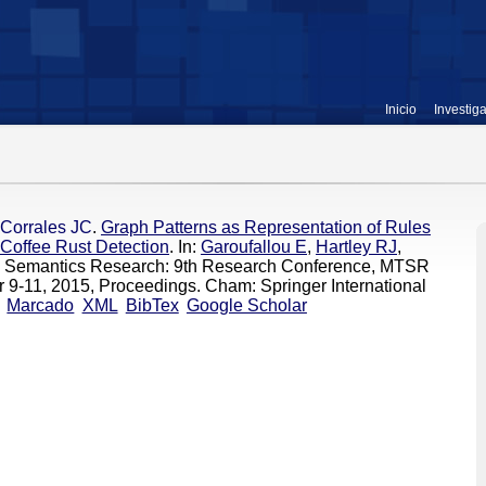
Inicio
Investig
Corrales JC
.
Graph Patterns as Representation of Rules
 Coffee Rust Detection
. In:
Garoufallou E
,
Hartley RJ
,
nd Semantics Research: 9th Research Conference, MTSR
9-11, 2015, Proceedings. Cham: Springer International
Marcado
XML
BibTex
Google Scholar