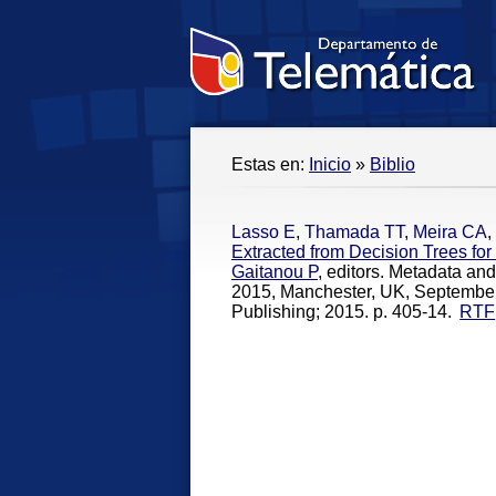
Estas en:
Inicio
»
Biblio
Lasso E
,
Thamada TT
,
Meira CA
,
Extracted from Decision Trees for
Gaitanou P
, editors. Metadata a
2015, Manchester, UK, September 
Publishing; 2015. p. 405-14.
RTF