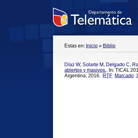
Estas en:
Inicio
»
Biblio
Díaz W
,
Solarte M
,
Delgado C
,
Ra
abiertos y masivos.
. In: TICAL 2
Argentina; 2016.
RTF
Marcado