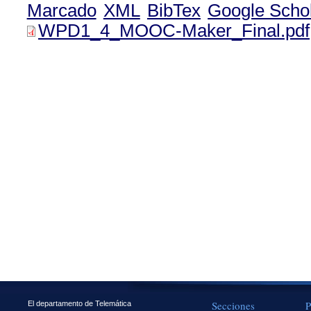
Marcado
XML
BibTex
Google Scho
WPD1_4_MOOC-Maker_Final.pdf
Secciones
P
El departamento de Telemática