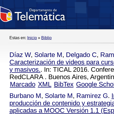
Estas en:
Inicio
»
Biblio
Díaz W
,
Solarte M
,
Delgado C
,
Ram
Caracterización de videos para curso
y masivos.
. In: TICAL 2016. Confere
RedCLARA . Buenos Aires, Argentin
Marcado
XML
BibTex
Google Scho
Burbano M
,
Solarte M
,
Ramirez G
.
producción de contenido y estrateg
aplicadas a MOOC Versión 1.1 (Es