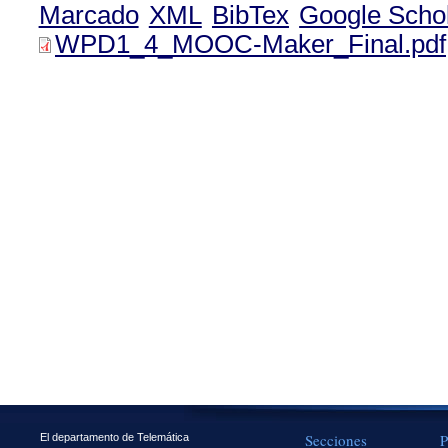
Marcado
XML
BibTex
Google Scho
WPD1_4_MOOC-Maker_Final.pdf
Secciones
P
El departamento de Telemática