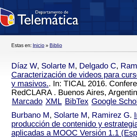
Estas en:
Inicio
»
Biblio
Díaz W
,
Solarte M
,
Delgado C
,
Ram
Caracterización de videos para curso
y masivos.
. In: TICAL 2016. Confere
RedCLARA . Buenos Aires, Argentin
Marcado
XML
BibTex
Google Scho
Burbano M
,
Solarte M
,
Ramirez G
.
producción de contenido y estrateg
aplicadas a MOOC Versión 1.1 (Es