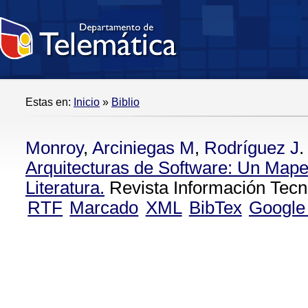
Estas en:
Inicio
»
Biblio
Monroy
,
Arciniegas M
,
Rodríguez J
.
Arquitecturas de Software: Un Mape
Literatura.
Revista Información Tecno
RTF
Marcado
XML
BibTex
Google