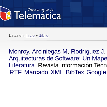
Estas en:
Inicio
»
Biblio
Monroy
,
Arciniegas M
,
Rodríguez J
.
Arquitecturas de Software: Un Mape
Literatura.
Revista Información Tecno
RTF
Marcado
XML
BibTex
Google