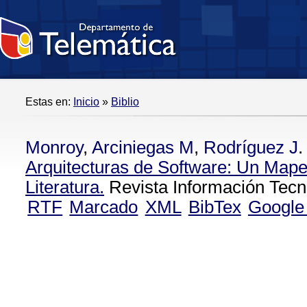
Estas en:
Inicio
»
Biblio
Monroy
,
Arciniegas M
,
Rodríguez J
.
Arquitecturas de Software: Un Mape
Literatura.
Revista Información Tecno
RTF
Marcado
XML
BibTex
Google